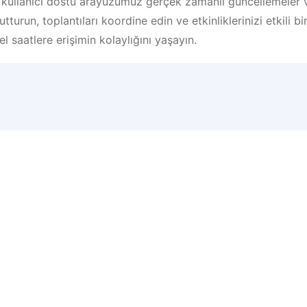
kullanıcı dostu arayüzümüz gerçek zamanlı güncellemeler ve 
urun, toplantıları koordine edin ve etkinliklerinizi etkili bi
 saatlere erişimin kolaylığını yaşayın.