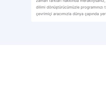
zaman farkları hakkında meraklıysanız, 
dilimi dönüştürücümüzle programınızı tutt
çevrimiçi aracımızla dünya çapında yerel