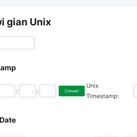
i gian Unix
stamp
Unix
:
:
Convert
Timestamp:
 Date