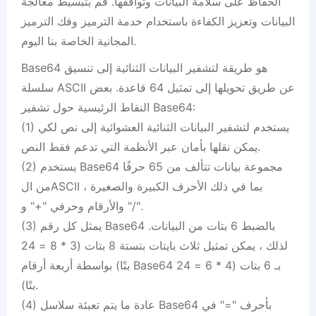
الحفاظ على سلامة البيانات وتوافقها. قم بتبسيط معالجة
البيانات وتعزيز الكفاءة باستخدام خدمة الترميز وفك الترميز
المجانية الخاصة بنا اليوم.
Base64 هو طريقة لتشفير البيانات الثنائية إلى تنسيق
سلسلة ASCII عن طريق تحويلها إلى تمثيل 64 قاعدة. بعض
النقاط الرئيسية حول تشفير Base64:
(1) يستخدم لتشفير البيانات الثنائية العشوائية إلى نص لكي
يمكن نقلها بأمان عبر الأنظمة التي تدعم فقط النص.
(2) يستخدم Base64 مجموعة بيانات تتألف من 65 حرفًا
من الASCII ، بما في ذلك الأحرف الكبيرة والصغيرة
والأرقام وحرفي "+" و "/".
(3) يمثل كل رقم Base64 بالضبط 6 بتات من البيانات.
لذلك ، يمكن تمثيل ثلاث بايتات بتستة 8 بتات (3 * 8 = 24
بتًا) بواسطة أربعة أرقام Base64 بـ 6 بتات (4 * 6 = 24
بتًا).
(4) عادة ما يتم تعبئة سلاسل Base64 بأحرف "=" في